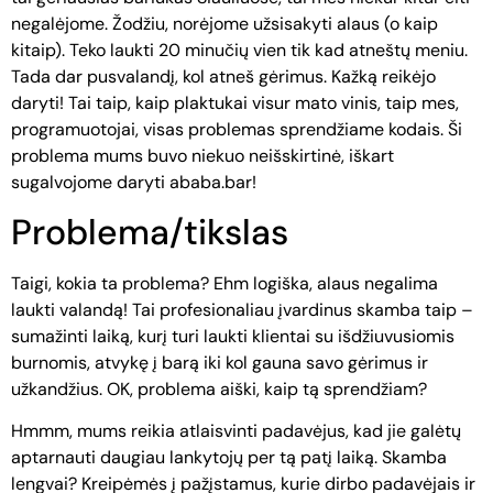
negalėjome. Žodžiu, norėjome užsisakyti alaus (o kaip
kitaip). Teko laukti 20 minučių vien tik kad atneštų meniu.
Tada dar pusvalandį, kol atneš gėrimus. Kažką reikėjo
daryti! Tai taip, kaip plaktukai visur mato vinis, taip mes,
programuotojai, visas problemas sprendžiame kodais. Ši
problema mums buvo niekuo neišskirtinė, iškart
sugalvojome daryti ababa.bar!
Problema/tikslas
Taigi, kokia ta problema? Ehm logiška, alaus negalima
laukti valandą! Tai profesionaliau įvardinus skamba taip –
sumažinti laiką, kurį turi laukti klientai su išdžiuvusiomis
burnomis, atvykę į barą iki kol gauna savo gėrimus ir
užkandžius. OK, problema aiški, kaip tą sprendžiam?
Hmmm, mums reikia atlaisvinti padavėjus, kad jie galėtų
aptarnauti daugiau lankytojų per tą patį laiką. Skamba
lengvai? Kreipėmės į pažįstamus, kurie dirbo padavėjais ir