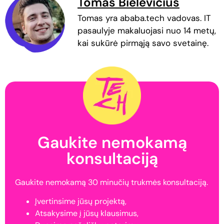
Tomas Bielevičius
Tomas yra ababa.tech vadovas. IT
pasaulyje makaluojasi nuo 14 metų,
kai sukūrė pirmąją savo svetainę.
Gaukite nemokamą
konsultaciją
Gaukite nemokamą 30 minučių trukmės konsultaciją.
Įvertinsime jūsų projektą,
Atsakysime į jūsų klausimus,