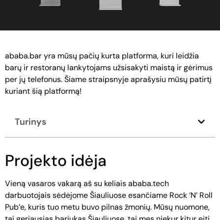
ababa.bar yra mūsų pačių kurta platforma, kuri leidžia
barų ir restoranų lankytojams užsisakyti maistą ir gėrimus
per jų telefonus. Šiame straipsnyje aprašysiu mūsų patirtį
kuriant šią platformą!
Turinys
Projekto idėja
Vieną vasaros vakarą aš su keliais ababa.tech
darbuotojais sėdėjome Šiauliuose esančiame
Rock ‘N’ Roll
Pub’e, kuris tuo metu buvo pilnas žmonių. Mūsų nuomone,
tai geriausias bariukas Šiauliuose, tai mes niekur kitur eiti