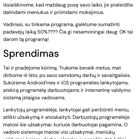
išsiaiškinome, kad maždaug pusę savo laiko, jie praleidžia
dalindami meniukus ir priimdami mokėjimus.
Vadinasi, su tinkama programa, galėtume sumažinti
padavėjų laiką 50%???? Čia gi nesamoningai daug. OK tai
darom tą programą!
Sprendimas
Tai ir pradėjome kūrimą. Trukome beveik metus, mat
dirbome iš lėto, po savo samdomų darbų ir savaitgaliais.
Sukūrėme Android’ines ir iOS programėles lankytojams,
atskirą programėlę darbuotojams ir internetinę valdymo
sistemą įstaigos vadovams.
Lankytojų programėlėje, lankytojai gali peržiūrėti meniu,
atlikti užsakymą ir atsiskaityti. Darbuotojų programėlėje
matosi šie užsakymai, kuriuos darbuotojai pagamina. O
vadovo sistemoje matosi visi užsakymai, meniukų