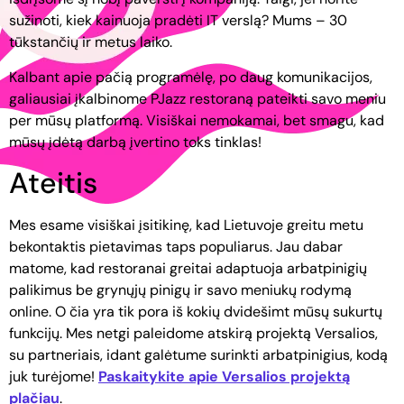
sužinoti, kiek kainuoja pradėti IT verslą? Mums – 30
tūkstančių ir metus laiko.
Kalbant apie pačią programėlę, po daug komunikacijos,
galiausiai įkalbinome PJazz restoraną pateikti savo meniu
per mūsų platformą. Visiškai nemokamai, bet smagu, kad
mūsų įdėtą darbą įvertino toks tinklas!
Ateitis
Mes esame visiškai įsitikinę, kad Lietuvoje greitu metu
bekontaktis pietavimas taps populiarus. Jau dabar
matome, kad restoranai greitai adaptuoja arbatpinigių
palikimus be grynųjų pinigų ir savo meniukų rodymą
online. O čia yra tik pora iš kokių dvidešimt mūsų sukurtų
funkcijų. Mes netgi paleidome atskirą projektą Versalios,
su partneriais, idant galėtume surinkti arbatpinigius, kodą
juk turėjome!
Paskaitykite apie Versalios projektą
plačiau
.