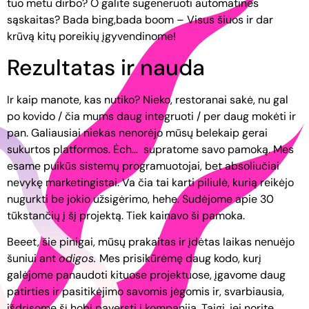
tuo metu dirbo? O galite sugeneruoti automatines
sąskaitas? Bada bing,bada boom – Visus šiuos ir dar
krūvą kitų poreikių įgyvendinome!
Rezultatas ir nauda
Ir kaip manote, kas nutiko? Nieko, restoranai sakė, nu gal
po kovido / čia mums daug integruoti / per daug mokėti ir
pan. Galiausiai niekas nenorėjo mūsų belekaip gerai
sukurtos platformos. Ėch… supratome savo pamoką. Mes
esame puikūs sistemų programuotojai, bet absoliučiai
nevykę marketingistai. Va čia tai karti piliulė, kurią reikėjo
nugurkti be jokio užsigėrimo, hehe. Sudėjome apie 30
tūkstančių į šį projektą. Tiek kainavo ši pamoka.
Beeet, šie pinigai, mūsų prakaitas ir įdėtas laikas nenuėjo
šuniui ant
odigos.
Mes prisikūrėmę daug kodo, kurį
galėjome panaudoti kituose projektuose, įgavome daug
patirties ir pasitikėjimo savomis jėgomis ir, svarbiausia,
išdrįsome šį hobį paversti į kompaniją. Taigi, jei norite