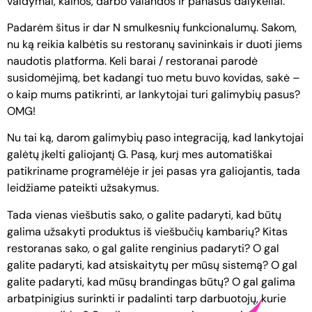
valdymai, kainos, darbo valandos ir panašūs dalykėliai.
Padarėm šitus ir dar N smulkesnių funkcionalumų. Sakom,
nu ką reikia kalbėtis su restoranų savininkais ir duoti jiems
naudotis platforma. Keli barai / restoranai parodė
susidomėjimą, bet kadangi tuo metu buvo kovidas, sakė –
o kaip mums patikrinti, ar lankytojai turi galimybių pasus?
OMG!
Nu tai ką, darom galimybių paso integraciją, kad lankytojai
galėtų įkelti galiojantį G. Pasą, kurį mes automatiškai
patikriname programėlėje ir jei pasas yra galiojantis, tada
leidžiame pateikti užsakymus.
Tada vienas viešbutis sako, o galite padaryti, kad būtų
galima užsakyti produktus iš viešbučių kambarių? Kitas
restoranas sako, o gal galite renginius padaryti? O gal
galite padaryti, kad atsiskaitytų per mūsų sistemą? O gal
galite padaryti, kad mūsų brandingas būtų? O gal galima
arbatpinigius surinkti ir padalinti tarp darbuotojų, kurie