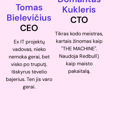
Tomas
Kukleris
Bielevičius
CTO
CEO
Tikras kodo meistras,
kartais žinomas kaip
Ex IT projektų
"THE MACHINE".
vadovas, nieko
Naudoja Redbull'į
nemoka gerai, bet
kaip maisto
visko po truputį.
pakaitalą.
Išskyrus tėvelio
bajerius. Ten jis varo
gerai.