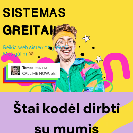
sistemas
GREITAI
!
Reikia web sistemos greitai?
Mes galim
Štai kodėl dirbti
su mumis