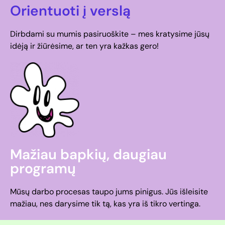
Orientuoti į verslą
Dirbdami su mumis pasiruoškite – mes kratysime jūsų
idėją ir žiūrėsime, ar ten yra kažkas gero!
Mažiau bapkių, daugiau
programų
Mūsų darbo procesas taupo jums pinigus. Jūs išleisite
mažiau, nes darysime tik tą, kas yra iš tikro vertinga.