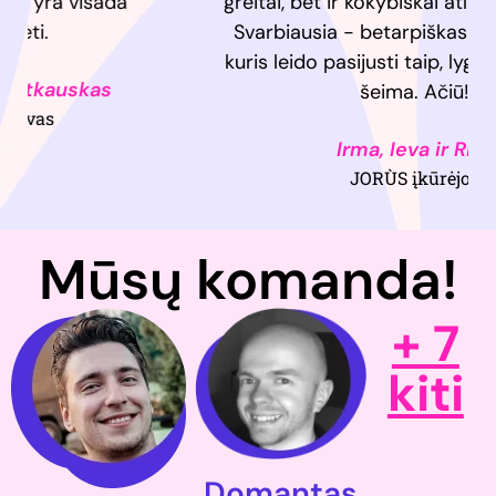
greitai, bet ir kokybiškai atliko savo darbą.
Svarbiausia - betarpiškas bendravimas,
kuris leido pasijusti taip, lyg būtume viena
šeima. Ačiū!
Irma, Ieva ir Rita
JORÙS įkūrėjos
Mūsų komanda!
+ 7
kiti
Domantas