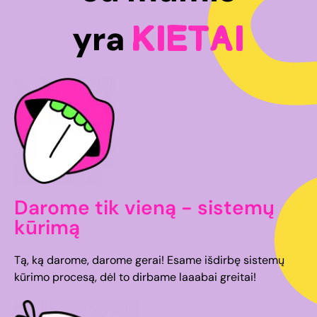
yra
Kietai
Darome tik vieną - sistemų
kūrimą
Tą, ką darome, darome gerai! Esame išdirbę sistemų
kūrimo procesą, dėl to dirbame laaabai greitai!